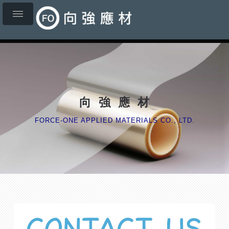
向 強 應 材
FORCE-ONE APPLIED MATERIALS CO., LTD.